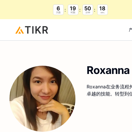
6
19
50
17
天数
时数
分钟
sec.
Roxanna 
Roxanna在业务
卓越的技能。转型到