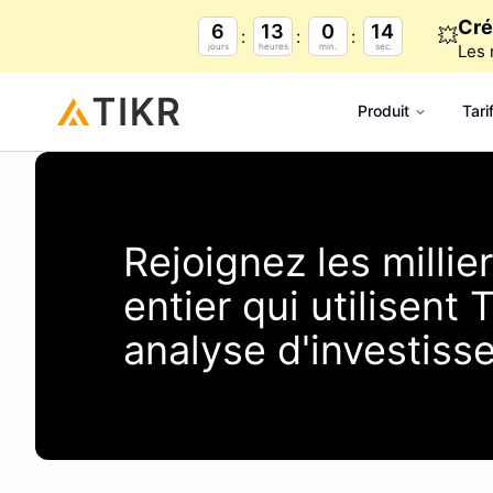
Cré
6
13
0
14
💥
jours
heures
min.
sec.
Les 
Produit
Tari
Rejoignez les milli
entier qui utilisent
T
analyse d'investiss