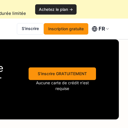
Achetez le plan →
durée limitée
FR
S'inscrire
Inscription gratuite
e
S'inscrire GRATUITEMENT
r
Aucune carte de crédit n'est
requise