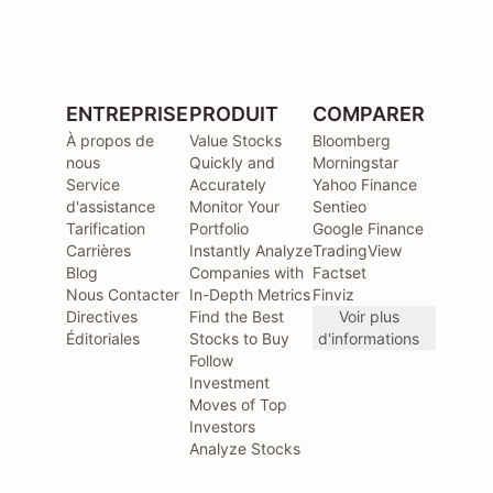
ENTREPRISE
PRODUIT
COMPARER
À propos de
Value Stocks
Bloomberg
nous
Quickly and
Morningstar
Service
Accurately
Yahoo Finance
d'assistance
Monitor Your
Sentieo
Tarification
Portfolio
Google Finance
Carrières
Instantly Analyze
TradingView
Blog
Companies with
Factset
Nous Contacter
In-Depth Metrics
Finviz
Directives
Find the Best
Voir plus
Éditoriales
Stocks to Buy
d'informations
Follow
Investment
Moves of Top
Investors
Analyze Stocks