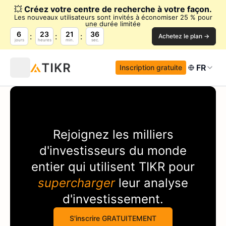
💥
Créez votre centre de recherche à votre façon.
Les nouveaux utilisateurs sont invités à économiser 25 % pour
une durée limitée
6
23
21
36
Achetez le plan →
jours
heures
min.
sec.
FR
Inscription gratuite
Rejoignez les milliers
d'investisseurs du monde
entier qui utilisent
TIKR
pour
supercharger
leur analyse
d'investissement.
S'inscrire GRATUITEMENT