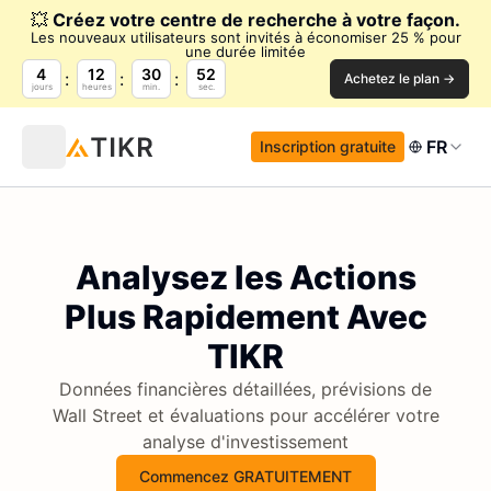
💥
Créez votre centre de recherche à votre façon.
Les nouveaux utilisateurs sont invités à économiser 25 % pour
une durée limitée
4
12
30
51
Achetez le plan →
jours
heures
min.
sec.
FR
Inscription gratuite
Analysez les Actions
Plus Rapidement Avec
TIKR
Données financières détaillées, prévisions de
Wall Street et évaluations pour accélérer votre
analyse d'investissement
Commencez GRATUITEMENT