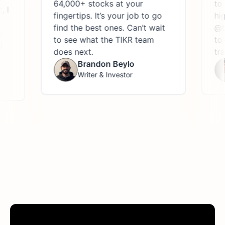
64,000+ stocks at your
to res
fingertips. It’s your job to go
highl
find the best ones. Can’t wait
@theT
to see what the TIKR team
to eas
does next.
transc
Brandon Beylo
Writer & Investor