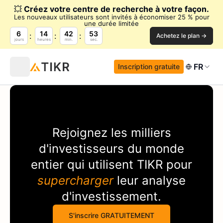
💥
Créez votre centre de recherche à votre façon.
Les nouveaux utilisateurs sont invités à économiser 25 % pour
une durée limitée
6
14
42
53
Achetez le plan →
jours
heures
min.
sec.
FR
Inscription gratuite
Rejoignez les milliers
d'investisseurs du monde
entier qui utilisent
TIKR
pour
supercharger
leur analyse
d'investissement.
S'inscrire GRATUITEMENT