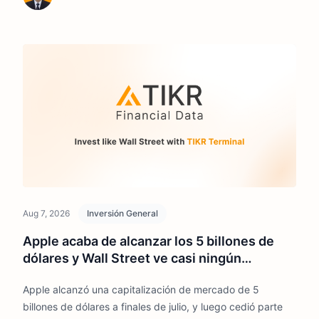
Aug 7, 2026
Inversión General
Apple acaba de alcanzar los 5 billones de
dólares y Wall Street ve casi ningún
potencial alcista. ¿Es demasiado tarde para
Apple alcanzó una capitalización de mercado de 5
comprar?
billones de dólares a finales de julio, y luego cedió parte