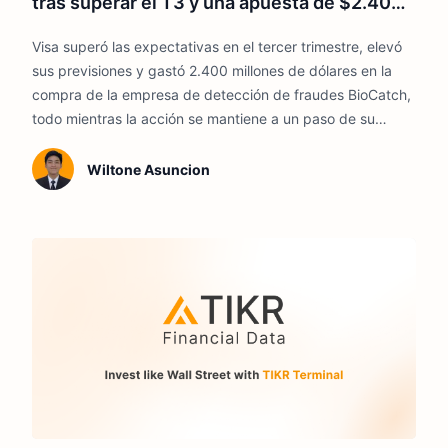
tras superar el T3 y una apuesta de $2.400
millones contra el fraude. ¿Es demasiado
Visa superó las expectativas en el tercer trimestre, elevó
tarde para comprar en 2026?
sus previsiones y gastó 2.400 millones de dólares en la
compra de la empresa de detección de fraudes BioCatch,
todo mientras la acción se mantiene a un paso de su
máximo anual. Para cualquiera que se haya perdido la
subida desde los mínimos de abril, la pregunta incómoda
Wiltone Asuncion
es si comprar ahora sigue siendo rentable.