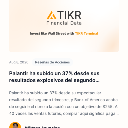
Aug 8, 2026
Reseñas de Acciones
Palantir ha subido un 37% desde sus
resultados explosivos del segundo
trimestre. ¿Es demasiado tarde para
Palantir ha subido un 37% desde su espectacular
comprar?
resultado del segundo trimestre, y Bank of America acaba
de seguirle el ritmo a la acción con un objetivo de $255. A
40 veces las ventas futuras, comprar aquí significa pagar
por años de crecimiento por adelantado.
Wiltone Asuncion