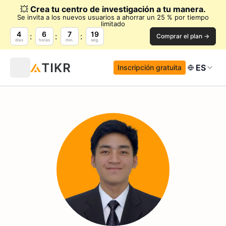
💥
Crea tu centro de investigación a tu manera.
Se invita a los nuevos usuarios a ahorrar un 25 % por tiempo
limitado
4
6
7
17
Comprar el plan →
días
horas
min.
seg.
ES
Inscripción gratuita