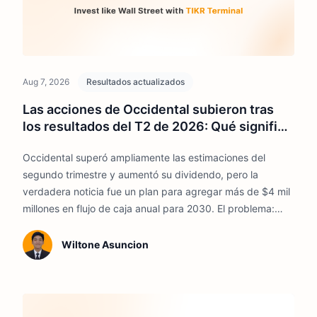
Aug 7, 2026
Resultados actualizados
Las acciones de Occidental subieron tras
los resultados del T2 de 2026: Qué significa
su nuevo plan de flujo de caja de $4 mil
Occidental superó ampliamente las estimaciones del
millones para los inversores
segundo trimestre y aumentó su dividendo, pero la
verdadera noticia fue un plan para agregar más de $4 mil
millones en flujo de caja anual para 2030. El problema:
incluso el modelo de TIKR considera que la acción está
cerca de su valor justo.
Wiltone Asuncion