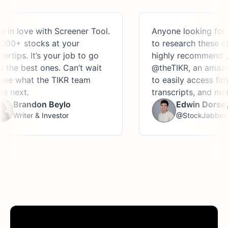
love with Screener Tool.
Anyone looking for a pla
 stocks at your
to research these compan
ps. It’s your job to go
highly recommend using
 best ones. Can’t wait
@theTIKR, an amazing pl
what the TIKR team
to easily access financial
xt.
transcripts, and more.
randon Beylo
Edwin Dorsey
iter & Investor
@StockJabber