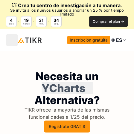
💥
Crea tu centro de investigación a tu manera.
Se invita a los nuevos usuarios a ahorrar un 25 % por tiempo
limitado
4
19
31
33
Comprar el plan →
días
horas
min.
seg.
ES
Inscripción gratuita
Necesita un
YCharts
Alternativa?
TIKR ofrece la mayoría de las mismas
funcionalidades a 1/25 del precio.
Regístrate GRATIS