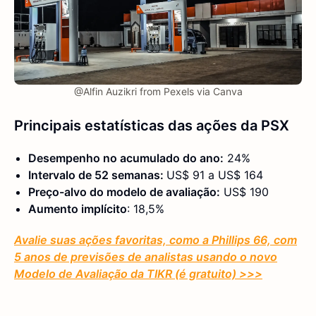
@Alfin Auzikri from Pexels via Canva
Principais estatísticas das ações da PSX
Desempenho no acumulado do ano:
24%
Intervalo de 52 semanas:
US$ 91 a US$ 164
Preço-alvo do modelo de avaliação:
US$ 190
Aumento implícito
: 18,5%
Avalie suas ações favoritas, como a Phillips 66, com
5 anos de previsões de analistas usando o novo
Modelo de Avaliação da TIKR (é gratuito) >>>