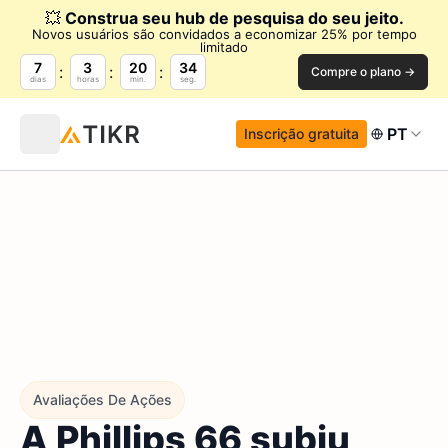
💥
Construa seu hub de pesquisa do seu jeito.
Novos usuários são convidados a economizar 25% por tempo
limitado
7
3
20
34
Compre o plano →
dias
horas
min.
seg.
PT
Inscrição gratuita
Avaliações De Ações
A Phillips 66 subiu