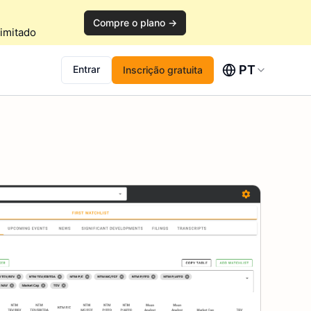
Compre o plano →
imitado
PT
Entrar
Inscrição gratuita