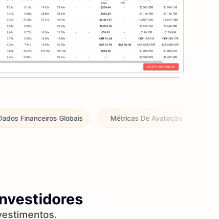
 Globais
Métricas De Avaliação
Peneira Global Pote
Investidores
vestimentos.