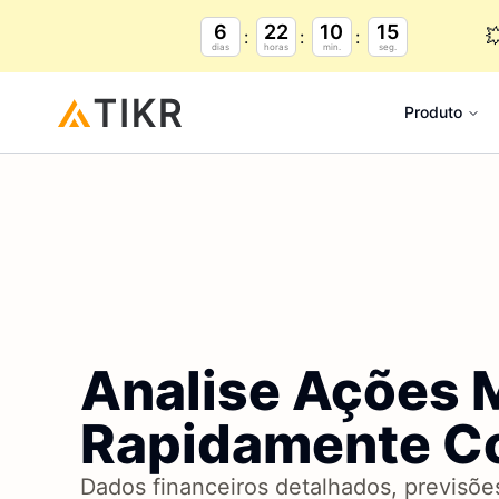
6
22
10
14

dias
horas
min.
seg.
Produto
Analise Ações 
Rapidamente C
Dados financeiros detalhados, previsões