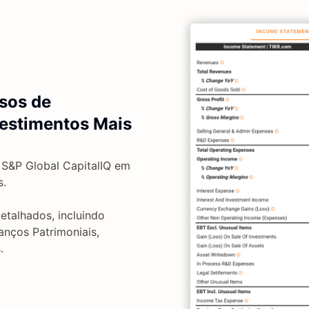
sos de
vestimentos Mais
 S&P Global CapitalIQ em
s.
detalhados, incluindo
nços Patrimoniais,
.