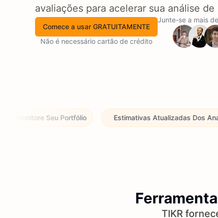
avaliações para acelerar sua análise de
Junte-se a mais d
Comece a usar GRATUITAMENTE
Não é necessário cartão de crédito
 Portfólio
Estimativas Atualizadas Dos Analistas
Tr
Ferramenta 
TIKR fornec