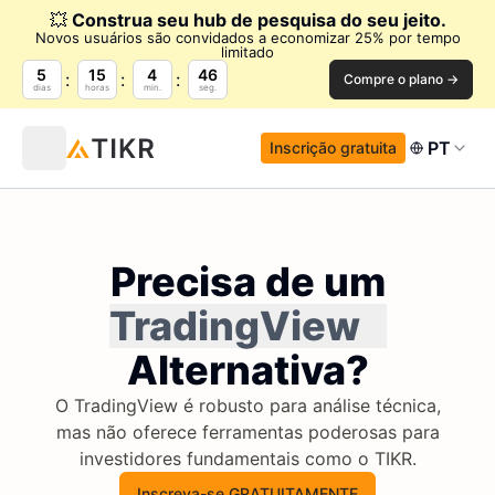
💥
Construa seu hub de pesquisa do seu jeito.
Novos usuários são convidados a economizar 25% por tempo
limitado
5
15
4
45
Compre o plano →
dias
horas
min.
seg.
PT
Inscrição gratuita
Precisa de um
TradingView
Alternativa?
O TradingView é robusto para análise técnica,
mas não oferece ferramentas poderosas para
investidores fundamentais como o TIKR.
Inscreva-se GRATUITAMENTE