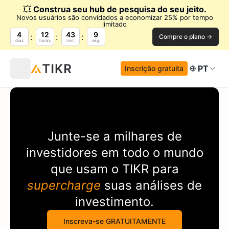
💥
Construa seu hub de pesquisa do seu jeito.
Novos usuários são convidados a economizar 25% por tempo
limitado
4
12
43
9
Compre o plano →
dias
horas
min.
seg.
PT
Inscrição gratuita
Junte-se a milhares de
investidores em todo o mundo
que usam o
TIKR
para
supercharge
suas análises de
investimento.
Inscreva-se GRATUITAMENTE