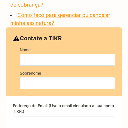
de cobrança?
Como faço para gerenciar ou cancelar
minha assinatura?
⚠️
Contate a TIKR
Nome
Sobrenome
Endereço de Email (Use o email vinculado à sua conta
TIKR.)