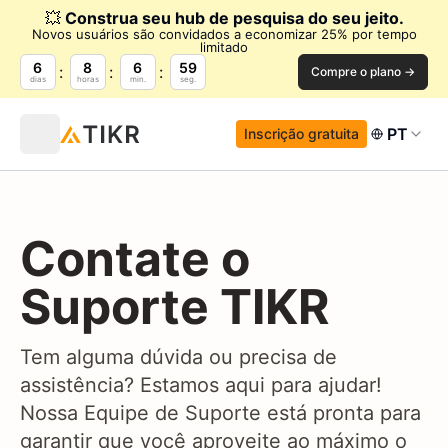
💥
Construa seu hub de pesquisa do seu jeito.
Novos usuários são convidados a economizar 25% por tempo
limitado
6
8
6
59
Compre o plano →
dias
horas
min.
seg.
PT
Inscrição gratuita
Contate o
Suporte TIKR
Tem alguma dúvida ou precisa de
assistência? Estamos aqui para ajudar!
Nossa Equipe de Suporte está pronta para
garantir que você aproveite ao máximo o