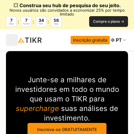
💥
Construa seu hub de pesquisa do seu jeito.
Novos usuários são convidados a economizar 25% por tempo
limitado
7
7
34
56
Compre o plano →
dias
horas
min.
seg.
PT
Inscrição gratuita
Junte-se a milhares de
investidores em todo o mundo
que usam o
TIKR
para
supercharge
suas análises de
investimento.
Inscreva-se GRATUITAMENTE