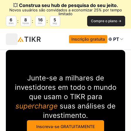
💥
Construa seu hub de pesquisa do seu jeito.
Novos usuários são convidados a economizar 25% por tempo
limitado
6
8
16
5
Compre o plano →
dias
horas
min.
seg.
PT
Inscrição gratuita
Junte-se a milhares de
investidores em todo o mundo
que usam o
TIKR
para
supercharge
suas análises de
investimento.
Inscreva-se GRATUITAMENTE