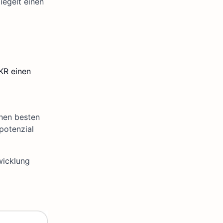
iegelt einen
KR einen
inen besten
potenzial
wicklung