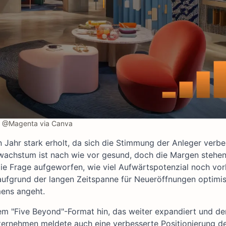
@Magenta via Canva
Jahr stark erholt, da sich die Stimmung der Anleger verbe
wachstum ist nach wie vor gesund, doch die Margen stehen
die Frage aufgeworfen, wie viel Aufwärtspotenzial noch vor
aufgrund der langen Zeitspanne für Neueröffnungen optimis
mens angeht.
nem "Five Beyond"-Format hin, das weiter expandiert und de
nternehmen meldete auch eine verbesserte Positionierung d