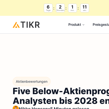
6
2
1
9
Tage
Stunden
min.
sec.
Produkt
Preisgest
Aktienbewertungen
Five Below-Aktienprog
Analysten bis 2028 en
•
Nikko Henson
5 Minuten gelesen