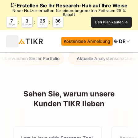
💥
Erstellen Sie Ihr Research-Hub auf Ihre Weise
Neue Nutzer erhalten für einen begrenzten Zeitraum 25 %
Rabatt
7
3
25
35
Den Plan kaufen →
Tage
Stunden
min.
sec.
DE
Kostenlose Anmeldung
berwachen Sie Ihr Portfolio
Aktuelle Analystenschätzungen
Sehen Sie, warum unsere
Kunden TIKR lieben