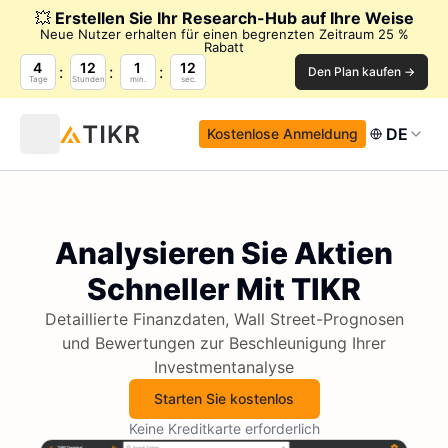
💥
Erstellen Sie Ihr Research-Hub auf Ihre Weise
Neue Nutzer erhalten für einen begrenzten Zeitraum 25 %
Rabatt
4
12
1
12
Den Plan kaufen →
Tage
Stunden
min.
sec.
DE
Kostenlose Anmeldung
Analysieren Sie Aktien
Schneller Mit TIKR
Detaillierte Finanzdaten, Wall Street-Prognosen
und Bewertungen zur Beschleunigung Ihrer
Investmentanalyse
Starten Sie kostenlos
Keine Kreditkarte erforderlich