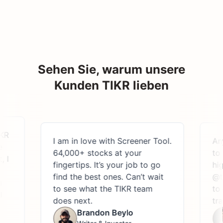
Sehen Sie, warum unsere
Kunden TIKR lieben
I am in love with Screener Tool.
Anyone
64,000+ stocks at your
to res
fingertips. It’s your job to go
highl
find the best ones. Can’t wait
@theT
to see what the TIKR team
to eas
does next.
transc
Brandon Beylo