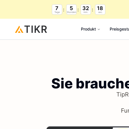
7
5
32
17
Tage
Stunden
min.
sec.
Produkt
Preisgest
Sie brauch
TipR
Fu