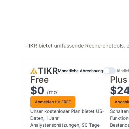
TIKR bietet umfassende Recherchetools, e
Monatliche Abrechnung
Jährli
Free
Plus
$0
$2
/mo
Anmelden für FREE
Abonni
Unser kostenloser Plan bietet US-
Schalten
Daten, 1 Jahr
Funktion
Analystenschätzungen, 90 Tage
Bestands