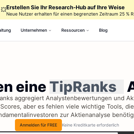
Erstellen Sie Ihr Research-Hub auf Ihre Weise
💥
Neue Nutzer erhalten für einen begrenzten Zeitraum 25 % R
altung
Unternehmen
Ressourcen
Blog
en eine
TipRanks
A
anks aggregiert Analystenbewertungen und Ak
Scores, aber es fehlen viele wichtige Tools, die
ndamentalinvestoren zur Aktienanalyse benötig
Anmelden für FREE
Keine Kreditkarte erforderlich