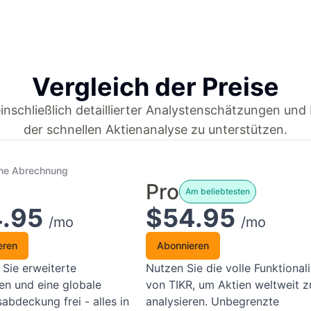
Vergleich der Preise
inschließlich detaillierter Analystenschätzungen un
der schnellen Aktienanalyse zu unterstützen.
che Abrechnung
Pro
Am beliebtesten
4.95
$54.95
/mo
/mo
eren
Abonnieren
 Sie erweiterte
Nutzen Sie die volle Funktionali
en und eine globale
von TIKR, um Aktien weltweit z
abdeckung frei - alles in
analysieren. Unbegrenzte