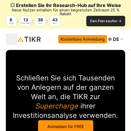
💥
Erstellen Sie Ihr Research-Hub auf Ihre Weise
Neue Nutzer erhalten für einen begrenzten Zeitraum 25 %
Rabatt
6
13
38
43
Den Plan kaufen →
Tage
Stunden
min.
sec.
DE
Kostenlose Anmeldung
Schließen Sie sich Tausenden
von Anlegern auf der ganzen
Welt an, die
TIKR
zur
Supercharge
ihrer
Investitionsanalyse verwenden.
Anmelden für FREE