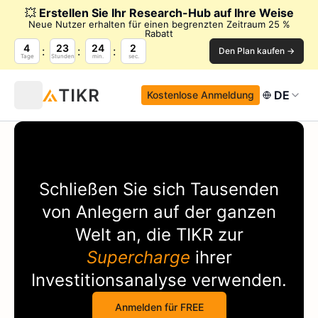
💥
Erstellen Sie Ihr Research-Hub auf Ihre Weise
Neue Nutzer erhalten für einen begrenzten Zeitraum 25 %
Rabatt
4
23
24
1
Den Plan kaufen →
Tage
Stunden
min.
sec.
DE
Kostenlose Anmeldung
Schließen Sie sich Tausenden
von Anlegern auf der ganzen
Welt an, die
TIKR
zur
Supercharge
ihrer
Investitionsanalyse verwenden.
Anmelden für FREE