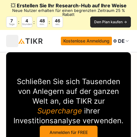
💥
Erstellen Sie Ihr Research-Hub auf Ihre Weise
Neue Nutzer erhalten für einen begrenzten Zeitraum 25 %
Rabatt
7
4
48
46
Den Plan kaufen →
Tage
Stunden
min.
sec.
DE
Kostenlose Anmeldung
Schließen Sie sich Tausenden
von Anlegern auf der ganzen
Welt an, die
TIKR
zur
Supercharge
ihrer
Investitionsanalyse verwenden.
Anmelden für FREE