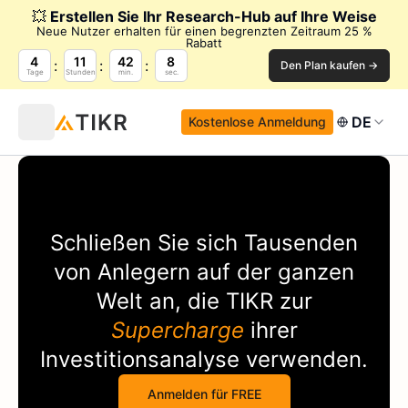
💥
Erstellen Sie Ihr Research-Hub auf Ihre Weise
Neue Nutzer erhalten für einen begrenzten Zeitraum 25 %
Rabatt
4
11
42
8
Den Plan kaufen →
Tage
Stunden
min.
sec.
DE
Kostenlose Anmeldung
Schließen Sie sich Tausenden
von Anlegern auf der ganzen
Welt an, die
TIKR
zur
Supercharge
ihrer
Investitionsanalyse verwenden.
Anmelden für FREE