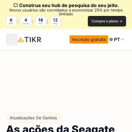
💥
Construa seu hub de pesquisa do seu jeito.
Novos usuários são convidados a economizar 25% por tempo
limitado
6
4
18
11
Compre o plano →
dias
horas
min.
seg.
PT
Inscrição gratuita
Atualizações De Ganhos
As ações da Seagate