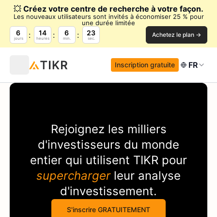
💥
Créez votre centre de recherche à votre façon.
Les nouveaux utilisateurs sont invités à économiser 25 % pour
une durée limitée
6
14
6
23
Achetez le plan →
jours
heures
min.
sec.
FR
Inscription gratuite
Rejoignez les milliers
d'investisseurs du monde
entier qui utilisent
TIKR
pour
supercharger
leur analyse
d'investissement.
S'inscrire GRATUITEMENT