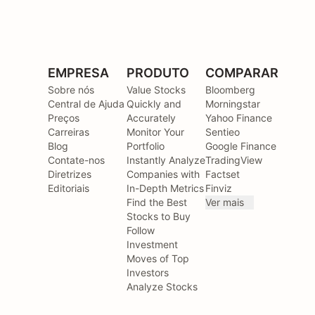
EMPRESA
PRODUTO
COMPARAR
Sobre nós
Value Stocks
Bloomberg
Central de Ajuda
Quickly and
Morningstar
Preços
Accurately
Yahoo Finance
Carreiras
Monitor Your
Sentieo
Blog
Portfolio
Google Finance
Contate-nos
Instantly Analyze
TradingView
Diretrizes
Companies with
Factset
Editoriais
In-Depth Metrics
Finviz
Find the Best
Ver mais
Stocks to Buy
Follow
Investment
Moves of Top
Investors
Analyze Stocks