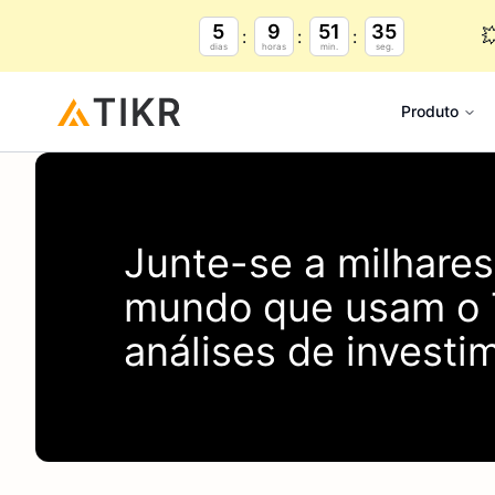
5
9
51
35

dias
horas
min.
seg.
Produto
Junte-se a milhares
mundo que usam o
análises de investi