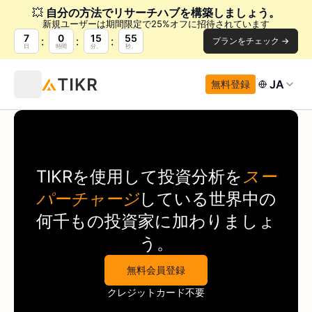
💥
自分の方法でリサーチハブを構築しましょう。
新規ユーザーは期間限定で25%オフに招待されています
7
0
15
55
プランをチェック →
日
時間
分。
秒。
JA
無料登録
TIKR
を使用して投資分析を
スー
パーチャージ
している世界中の
何千もの投資家に加わりましょ
う。
無料会員登録
クレジットカード不要