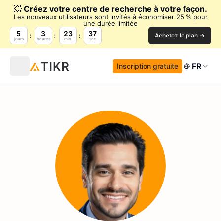
💥
Créez votre centre de recherche à votre façon.
Les nouveaux utilisateurs sont invités à économiser 25 % pour
une durée limitée
5
3
23
36
Achetez le plan →
jours
heures
min.
sec.
FR
Inscription gratuite