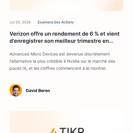
Jul 30, 2026
Examens des Actions
Verizon offre un rendement de 6 % et vient
d'enregistrer son meilleur trimestre en
matière d'abonnés depuis 5 ans. Vaut-il la
Advanced Micro Devices est devenue discrètement
peine d'être acheté ?
l'alternative la plus crédible à Nvidia sur le marché des
puces IA, et les chiffres commencent à le montrer.
David Beren