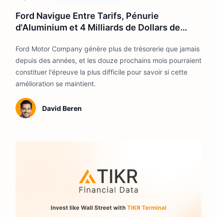
Ford Navigue Entre Tarifs, Pénurie
d'Aluminium et 4 Milliards de Dollars de
Pertes sur les Véhicules Électriques. Voici
Ford Motor Company génère plus de trésorerie que jamais
la Valorisation de l'Action.
depuis des années, et les douze prochains mois pourraient
constituer l'épreuve la plus difficile pour savoir si cette
amélioration se maintient.
David Beren