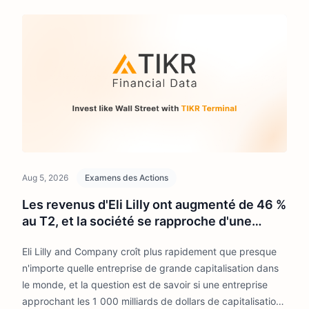
Aug 5, 2026
Examens des Actions
Les revenus d'Eli Lilly ont augmenté de 46 %
au T2, et la société se rapproche d'une
capitalisation boursière de 1 000 milliards
Eli Lilly and Company croît plus rapidement que presque
de dollars
n'importe quelle entreprise de grande capitalisation dans
le monde, et la question est de savoir si une entreprise
approchant les 1 000 milliards de dollars de capitalisation