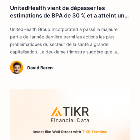
UnitedHealth vient de dépasser les
estimations de BPA de 30 % et a atteint un
plus bas de 2 ans sur les coûts médicaux. Le
UnitedHealth Group Incorporated a passé la majeure
pire est-il passé ?
partie de l'année dernière parmi les actions les plus
problématiques du secteur de la santé à grande
capitalisation. Le deuxième trimestre suggère que la
tendance pourrait être en train de s'inverser.
David Beren