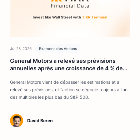
Jul 28, 2026
Examens des Actions
General Motors a relevé ses prévisions
annuelles après une croissance de 4 % de
son chiffre d'affaires au T2. L'action est-elle
General Motors vient de dépasser les estimations et a
bon marché à 6 fois les bénéfices ?
relevé ses prévisions, et l'action se négocie toujours à l'un
des multiples les plus bas du S&P 500.
David Beren