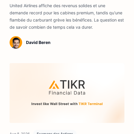
United Airlines affiche des revenus solides et une
valoir la peine d'être achetée.
demande record pour les cabines premium, tandis qu'une
flambée du carburant grève les bénéfices. La question est
de savoir combien de temps cela va durer.
David Beren
Aug 8, 2026
Examens des Actions