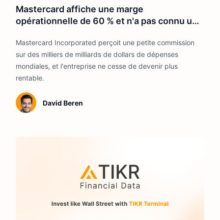
Mastercard affiche une marge
opérationnelle de 60 % et n'a pas connu une
année de baisse de revenus depuis plus
Mastercard Incorporated perçoit une petite commission
d'une décennie.
sur des milliers de milliards de dollars de dépenses
mondiales, et l'entreprise ne cesse de devenir plus
rentable.
David Beren