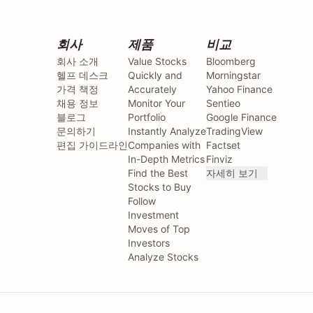
회사
제품
비교
회사 소개
Value Stocks
Bloomberg
헬프 데스크
Quickly and
Morningstar
가격 책정
Accurately
Yahoo Finance
채용 정보
Monitor Your
Sentieo
블로그
Portfolio
Google Finance
문의하기
Instantly Analyze
TradingView
편집 가이드라인
Companies with
Factset
In-Depth Metrics
Finviz
Find the Best
자세히 보기
Stocks to Buy
Follow
Investment
Moves of Top
Investors
Analyze Stocks