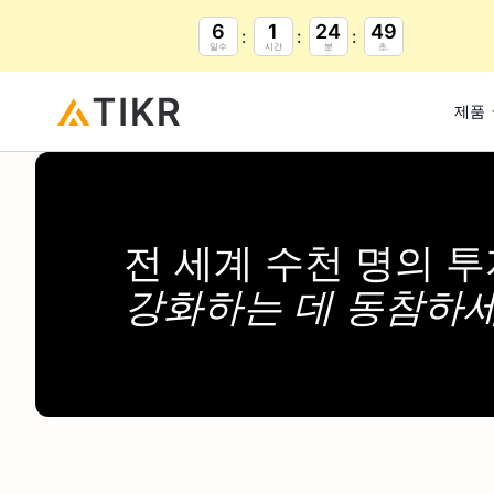
6
1
24
48
일수
시간
분
초.
제품
전 세계 수천 명의 
강화하는 데 동참하세