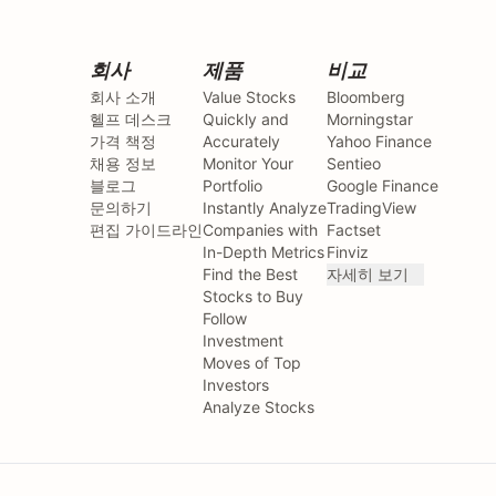
회사
제품
비교
회사 소개
Value Stocks
Bloomberg
헬프 데스크
Quickly and
Morningstar
가격 책정
Accurately
Yahoo Finance
채용 정보
Monitor Your
Sentieo
블로그
Portfolio
Google Finance
문의하기
Instantly Analyze
TradingView
편집 가이드라인
Companies with
Factset
In-Depth Metrics
Finviz
Find the Best
자세히 보기
Stocks to Buy
Follow
Investment
Moves of Top
Investors
Analyze Stocks