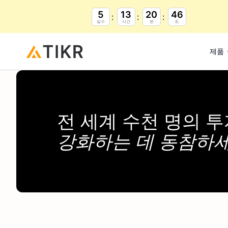
5
13
20
45
일수
시간
분
초.
제품
전 세계 수천 명의 
강화하는 데 동참하세