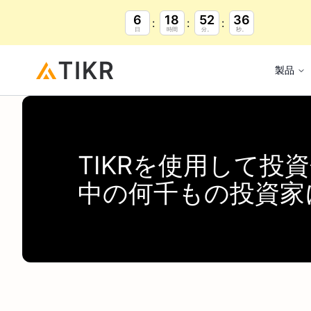
6
18
52
35
日
時間
分。
秒。
製品
TIKR
を使用して投資
中の何千もの投資家