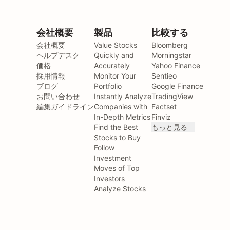
会社概要
製品
比較する
会社概要
Value Stocks
Bloomberg
ヘルプデスク
Quickly and
Morningstar
価格
Accurately
Yahoo Finance
採用情報
Monitor Your
Sentieo
ブログ
Portfolio
Google Finance
お問い合わせ
Instantly Analyze
TradingView
編集ガイドライン
Companies with
Factset
In-Depth Metrics
Finviz
Find the Best
もっと見る
Stocks to Buy
Follow
Investment
Moves of Top
Investors
Analyze Stocks