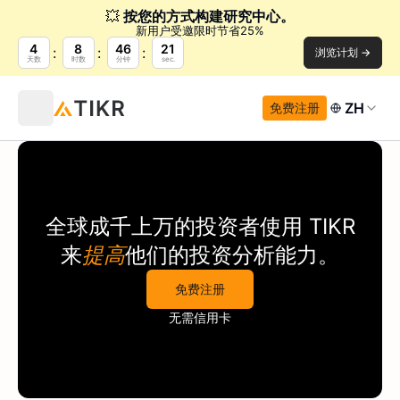
💥
按您的方式构建研究中心。
新用户受邀限时节省25%
4
8
46
20
浏览计划 →
天数
时数
分钟
sec.
ZH
免费注册
全球成千上万的投资者使用
TIKR
来
提高
他们的投资分析能力。
免费注册
无需信用卡