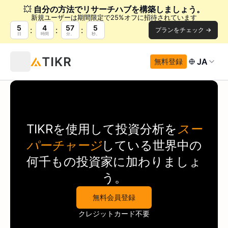
💥
自分の方法でリサーチハブを構築しましょう。
新規ユーザーは期間限定で25%オフに招待されています
5
4
57
5
プランをチェック →
日
時間
分。
秒。
JA
無料登録
TIKR
を使用して投資分析を
スー
パーチャージ
している世界中の
何千もの投資家に加わりましょ
う。
無料会員登録
クレジットカード不要