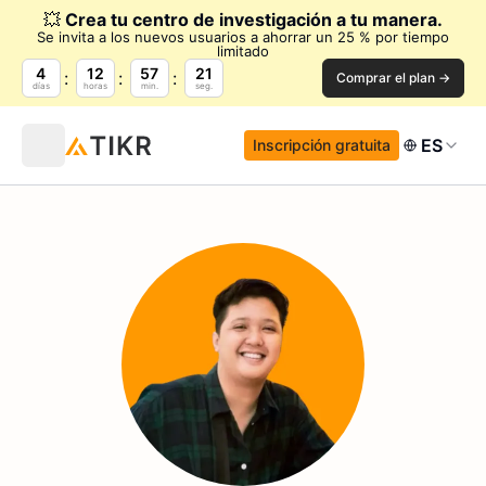
💥
Crea tu centro de investigación a tu manera.
Se invita a los nuevos usuarios a ahorrar un 25 % por tiempo
limitado
4
12
57
20
Comprar el plan →
días
horas
min.
seg.
ES
Inscripción gratuita