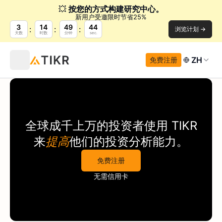
💥
按您的方式构建研究中心。
新用户受邀限时节省25%
3
14
49
44
浏览计划 →
天数
时数
分钟
sec.
ZH
免费注册
全球成千上万的投资者使用
TIKR
来
提高
他们的投资分析能力。
免费注册
无需信用卡