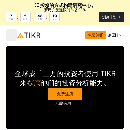
💥
按您的方式构建研究中心。
新用户受邀限时节省25%
7
5
48
19
浏览计划 →
天数
时数
分钟
sec.
ZH
免费注册
全球成千上万的投资者使用
TIKR
来
提高
他们的投资分析能力。
免费注册
无需信用卡