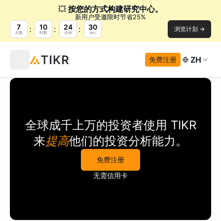
💥
按您的方式构建研究中心。
新用户受邀限时节省25%
7
10
24
30
浏览计划 →
天数
时数
分钟
sec.
ZH
免费注册
全球成千上万的投资者使用
TIKR
来
提高
他们的投资分析能力。
免费注册
无需信用卡