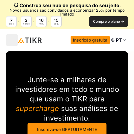
💥
Construa seu hub de pesquisa do seu jeito.
Novos usuários são convidados a economizar 25% por tempo
limitado
7
3
16
15
Compre o plano →
dias
horas
min.
seg.
PT
Inscrição gratuita
Junte-se a milhares de
investidores em todo o mundo
que usam o
TIKR
para
supercharge
suas análises de
investimento.
Inscreva-se GRATUITAMENTE