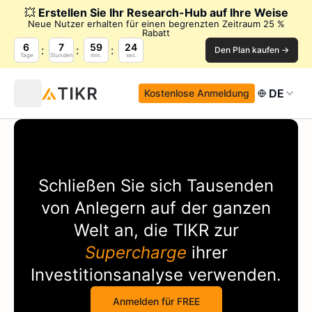
💥
Erstellen Sie Ihr Research-Hub auf Ihre Weise
Neue Nutzer erhalten für einen begrenzten Zeitraum 25 %
Rabatt
6
7
59
24
Den Plan kaufen →
Tage
Stunden
min.
sec.
DE
Kostenlose Anmeldung
Schließen Sie sich Tausenden
von Anlegern auf der ganzen
Welt an, die
TIKR
zur
Supercharge
ihrer
Investitionsanalyse verwenden.
Anmelden für FREE