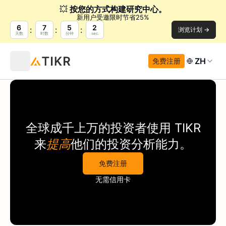
💥
按您的方式构建研究中心。
新用户受邀限时节省25%
6
7
5
2
浏览计划 →
天数
时数
分钟
sec.
ZH
免费注册
全球成千上万的投资者使用
TIKR
来
提高
他们的投资分析能力。
免费注册
无需信用卡