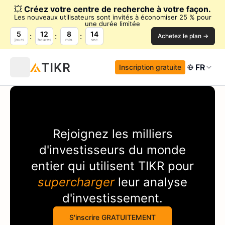
💥
Créez votre centre de recherche à votre façon.
Les nouveaux utilisateurs sont invités à économiser 25 % pour
une durée limitée
5
12
8
14
Achetez le plan →
jours
heures
min.
sec.
FR
Inscription gratuite
Rejoignez les milliers
d'investisseurs du monde
entier qui utilisent
TIKR
pour
supercharger
leur analyse
d'investissement.
S'inscrire GRATUITEMENT