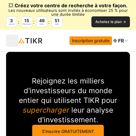
💥
Créez votre centre de recherche à votre façon.
Les nouveaux utilisateurs sont invités à économiser 25 % pour
une durée limitée
3
15
49
51
Achetez le plan →
jours
heures
min.
sec.
FR
Inscription gratuite
Rejoignez les milliers
d'investisseurs du monde
entier qui utilisent
TIKR
pour
supercharger
leur analyse
d'investissement.
S'inscrire GRATUITEMENT