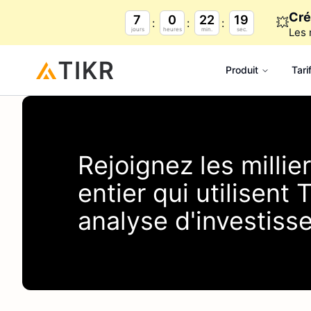
Cré
7
0
22
19
💥
jours
heures
min.
sec.
Les 
Produit
Tari
Rejoignez les milli
entier qui utilisent
T
analyse d'investiss