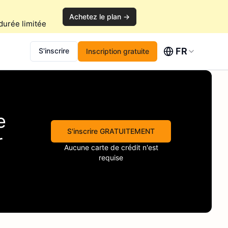
Achetez le plan →
durée limitée
FR
S'inscrire
Inscription gratuite
e
S'inscrire GRATUITEMENT
r
Aucune carte de crédit n'est
requise