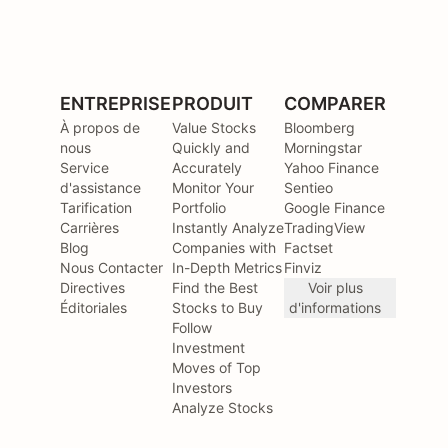
ENTREPRISE
PRODUIT
COMPARER
À propos de
Value Stocks
Bloomberg
nous
Quickly and
Morningstar
Service
Accurately
Yahoo Finance
d'assistance
Monitor Your
Sentieo
Tarification
Portfolio
Google Finance
Carrières
Instantly Analyze
TradingView
Blog
Companies with
Factset
Nous Contacter
In-Depth Metrics
Finviz
Directives
Find the Best
Voir plus
Éditoriales
Stocks to Buy
d'informations
Follow
Investment
Moves of Top
Investors
Analyze Stocks