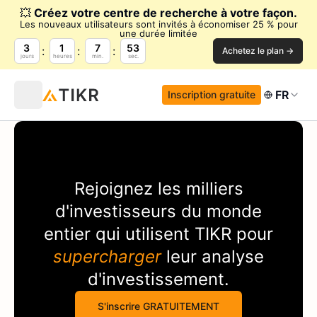
💥
Créez votre centre de recherche à votre façon.
Les nouveaux utilisateurs sont invités à économiser 25 % pour
une durée limitée
3
1
7
53
Achetez le plan →
jours
heures
min.
sec.
FR
Inscription gratuite
Rejoignez les milliers
d'investisseurs du monde
entier qui utilisent
TIKR
pour
supercharger
leur analyse
d'investissement.
S'inscrire GRATUITEMENT