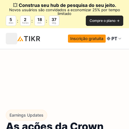
💥
Construa seu hub de pesquisa do seu jeito.
Novos usuários são convidados a economizar 25% por tempo
limitado
5
2
18
37
Compre o plano →
dias
horas
min.
seg.
PT
Inscrição gratuita
Earnings Updates
As ações da Crown