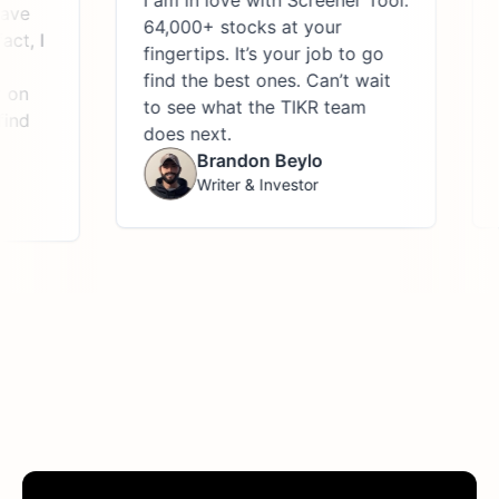
I am in love with Screener Tool.
ave
64,000+ stocks at your
ct, I
fingertips. It’s your job to go
find the best ones. Can’t wait
 on
to see what the TIKR team
ind
does next.
Brandon Beylo
Writer & Investor