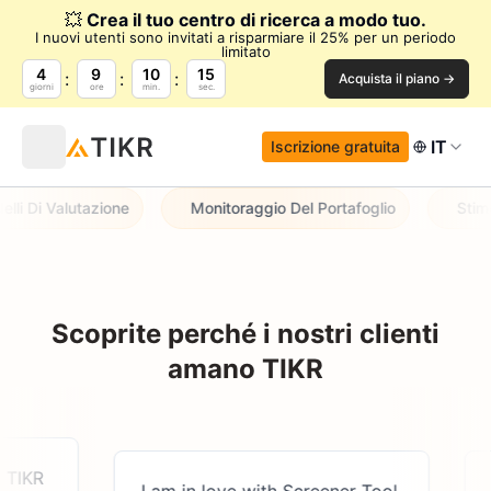
💥
Crea il tuo centro di ricerca a modo tuo.
I nuovi utenti sono invitati a risparmiare il 25% per un periodo
limitato
4
9
10
15
Acquista il piano →
giorni
ore
min.
sec.
IT
Iscrizione gratuita
li Di Valutazione
Monitoraggio Del Portafoglio
Stime 
Scoprite perché i nostri clienti
amano TIKR
TIKR