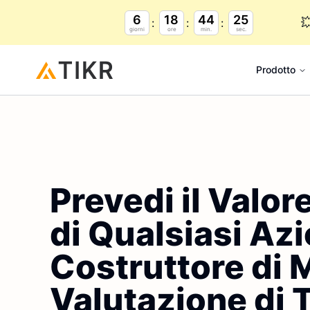
6
18
44
24

giorni
ore
min.
sec.
Prodotto
Prevedi il Valor
di Qualsiasi Azi
Costruttore di M
Valutazione di 