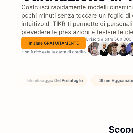
Costruisci rapidamente modelli dinamici e
pochi minuti senza toccare un foglio di
intuitivo di TIKR ti permette di personali
prevedere le prestazioni e testare le id
Unisciti a oltre 500.000 
Iniziare GRATUITAMENTE
Non è richiesta la carta di credito
nitoraggio Del Portafoglio
Stime Aggiornate Degli Analisti
Scopr