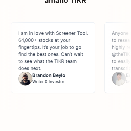
amano TIKR
I am in love with Screener Tool.
Anyone lookin
64,000+ stocks at your
to research t
fingertips. It’s your job to go
highly recom
find the best ones. Can’t wait
@theTIKR, an 
to see what the TIKR team
to easily acce
does next.
transcripts, a
Brandon Beylo
Edwin 
Writer & Investor
@StockJ