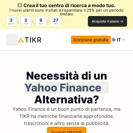
💥
Crea il tuo centro di ricerca a modo tuo.
I nuovi utenti sono invitati a risparmiare il 25% per un periodo
limitato
3
2
9
27
Acquista il piano →
giorni
ore
min.
sec.
IT
Iscrizione gratuita
Necessità di un
Yahoo Finance
Alternativa?
Yahoo Finance è un buon punto di partenza, ma
TIKR ha metriche finanziarie approfondite,
trascrizioni e altro senza le pubblicità.
Iscriviti GRATIS