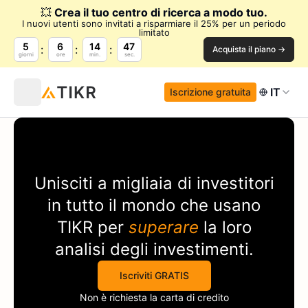
💥
Crea il tuo centro di ricerca a modo tuo.
I nuovi utenti sono invitati a risparmiare il 25% per un periodo
limitato
5
6
14
47
Acquista il piano →
giorni
ore
min.
sec.
IT
Iscrizione gratuita
Unisciti a migliaia di investitori
in tutto il mondo che usano
TIKR
per
superare
la loro
analisi degli investimenti.
Iscriviti GRATIS
Non è richiesta la carta di credito