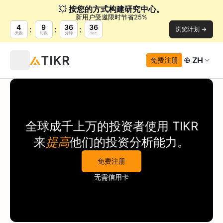
💥
按您的方式构建研究中心。
新用户受邀限时节省25%
4
9
36
36
浏览计划 →
天数
时数
分钟
sec.
ZH
免费注册
全球成千上万的投资者使用
TIKR
来
提高
他们的投资分析能力。
免费注册
无需信用卡